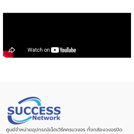
ศูนย์จำหน่ายอุปกรณ์เน็ตเวิร์คครบวงจร ทั้งกล้องวงจรปิด