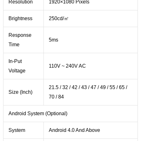
Resolution
1920×1080 Pixels
Brightness
250cd/㎡
Response
5ms
Time
In-Put
110V ~ 240V AC
Voltage
21.5 / 32 / 42 / 43 / 47 / 49 / 55 / 65 /
Size (Inch)
70 / 84
Android System (Optional)
System
Android 4.0 And Above