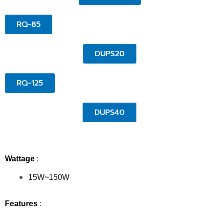
RQ-85
DUPS20
RQ-125
DUPS40
Wattage
:
15W~150W
Features
: