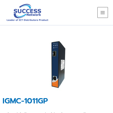
Skip
to
content
IGMC-1011GP