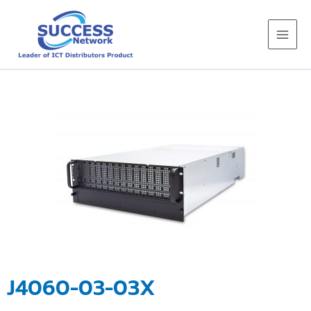
Skip
to
content
J4060-03-03X