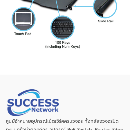
ศูนย์จำหน่ายอุปกรณ์เน็ตเวิร์คครบวงจร ทั้งกล้องวงจรปิด
ระบบเครือข่ายองค์กร อุปกรณ์ PoE Switch, Router, Fiber