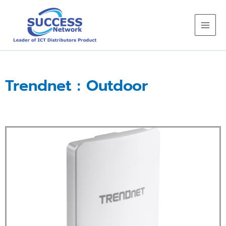
Skip
to
content
Trendnet : Outdoor