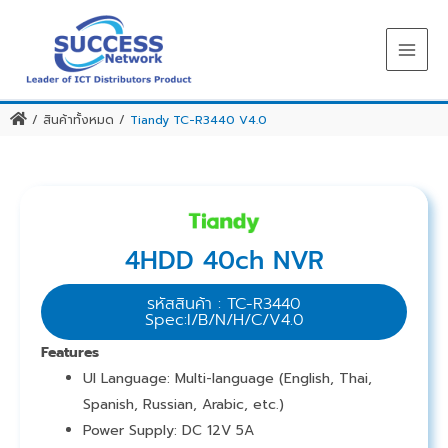
Skip
to
content
/
สินค้าทั้งหมด
/
Tiandy TC-R3440 V4.0
4HDD 40ch NVR
รหัสสินค้า : TC-R3440
Spec:I/B/N/H/C/V4.0
Features
UI Language: Multi-language (English, Thai,
Spanish, Russian, Arabic, etc.)
Power Supply: DC 12V 5A