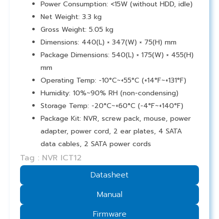
Power Consumption: <15W (without HDD, idle)
Net Weight: 3.3 kg
Gross Weight: 5.05 kg
Dimensions: 440(L) × 347(W) × 75(H) mm
Package Dimensions: 540(L) × 175(W) × 455(H)
mm
Operating Temp: -10°C~+55°C (+14°F~+131°F)
Humidity: 10%~90% RH (non-condensing)
Storage Temp: -20°C~+60°C (-4°F~+140°F)
Package Kit: NVR, screw pack, mouse, power
adapter, power cord, 2 ear plates, 4 SATA
data cables, 2 SATA power cords
Tag : NVR ICT12
Datasheet
Manual
Firmware