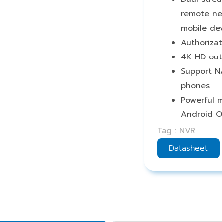
remote ne
mobile de
Authoriza
4K HD outp
Support N
phones
Powerful m
Android O
Tag : NVR
Datasheet