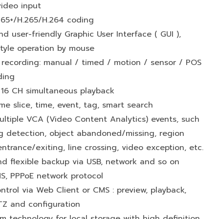
video input
265+/H.265/H.264 coding
and user-friendly Graphic User Interface ( GUI ),
tyle operation by mouse
 recording: manual / timed / motion / sensor / POS
ding
: 16 CH simultaneous playback
ime slice, time, event, tag, smart search
ultiple VCA (Video Content Analytics) events, such
ng detection, object abandoned/missing, region
entrance/exiting, line crossing, video exception, etc.
nd flexible backup via USB, network and so on
S, PPPoE network protocol
trol via Web Client or CMS : preview, playback,
TZ and configuration
m technology for local storage with high definition,