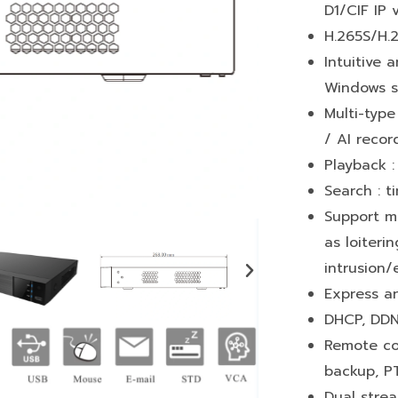
D1/CIF IP 
H.265S/H.
Intuitive 
Windows s
Multi-type
/ AI recor
Playback 
Search : t
Support m
as loiteri
intrusion/
Express a
DHCP, DDN
Remote con
backup, P
Dual strea