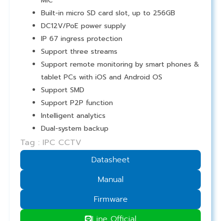
MIC
Built-in micro SD card slot, up to 256GB
DC12V/PoE power supply
IP 67 ingress protection
Support three streams
Support remote monitoring by smart phones &
tablet PCs with iOS and Android OS
Support SMD
Support P2P function
Intelligent analytics
Dual-system backup
Tag : IPC CCTV
Datasheet
Manual
Firmware
Line Official