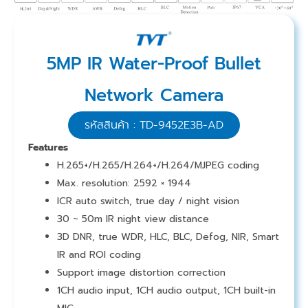
5MP IR Water-Proof Bullet
Network Camera
รหัสสินค้า : TD-9452E3B-AD
Features
H.265+/H.265/H.264+/H.264/MJPEG coding
Max. resolution: 2592 × 1944
ICR auto switch, true day / night vision
30 ~ 50m IR night view distance
3D DNR, true WDR, HLC, BLC, Defog, NIR, Smart
IR and ROI coding
Support image distortion correction
1CH audio input, 1CH audio output, 1CH built-in