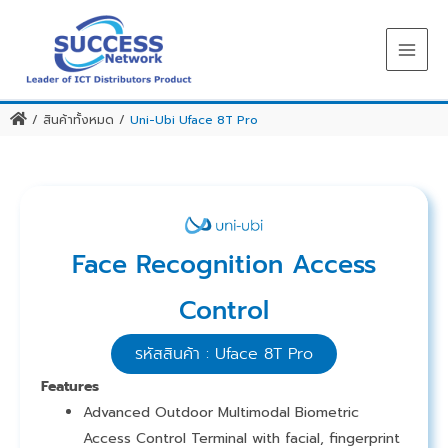
Skip
to
content
/
สินค้าทั้งหมด
/
Uni-Ubi Uface 8T Pro
Face Recognition Access
Control
รหัสสินค้า : Uface 8T Pro
Features
Advanced Outdoor Multimodal Biometric
Access Control Terminal with facial, fingerprint