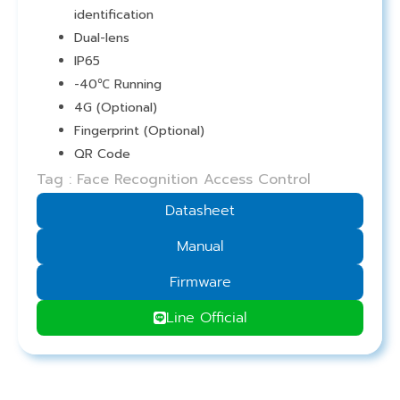
identification
Dual-lens
IP65
-40℃ Running
4G (Optional)
Fingerprint (Optional)
QR Code
Tag : Face Recognition Access Control
Datasheet
Manual
Firmware
Line Official