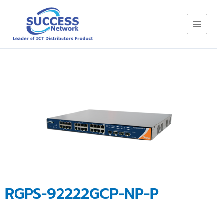
Skip
to
content
RGPS-92222GCP-NP-P