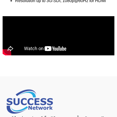
Resolution up to 3G-SDI, 1080p@60Hz for HDMI