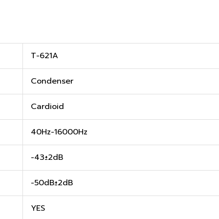
T-621A
Condenser
Cardioid
40Hz-16000Hz
-43±2dB
-50dB±2dB
YES