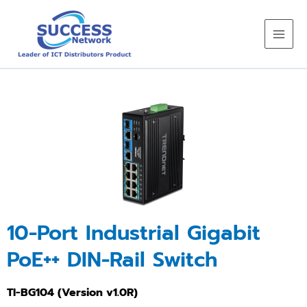
Skip
to
content
10-Port Industrial Gigabit
PoE++ DIN-Rail Switch
TI-BG104 (Version v1.0R)