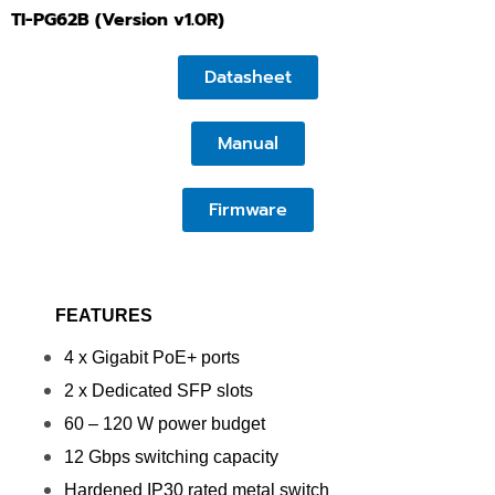
TI-PG62B (Version v1.0R)
Datasheet
Manual
Firmware
FEATURES
4 x Gigabit PoE+ ports
2 x Dedicated SFP slots
60 – 120 W power budget
12 Gbps switching capacity
Hardened IP30 rated metal switch