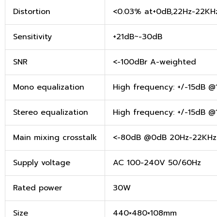
Distortion
<0.03% at+0dB,22Hz-22KH
Sensitivity
+21dB~-30dB
SNR
<-100dBr A-weighted
Mono equalization
High frequency: +/-15dB 
Stereo equalization
High frequency: +/-15dB 
Main mixing crosstalk
<-80dB @0dB 20Hz-22KHz A
Supply voltage
AC 100-240V 50/60Hz
Rated power
30W
Size
440×480×108mm