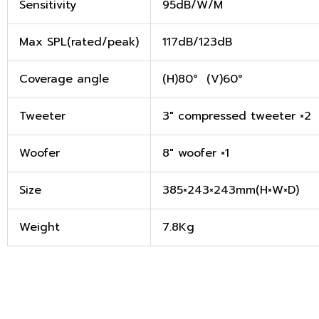
Sensitivity
95dB/W/M
Max SPL(rated/peak)
117dB/123dB
Coverage angle
(H)80° (V)60°
Tweeter
3″ compressed tweeter ×2
Woofer
8″ woofer ×1
Size
385×243×243mm(H×W×D)
Weight
7.8Kg