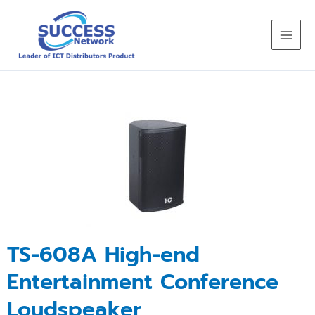
Skip
to
content
TS-608A High-end
Entertainment Conference
Loudspeaker