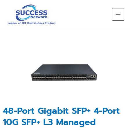
Skip
to
content
48-Port Gigabit SFP+ 4-Port
10G SFP+ L3 Managed