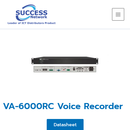
Skip
to
content
VA-6000RC Voice Recorder
Datasheet