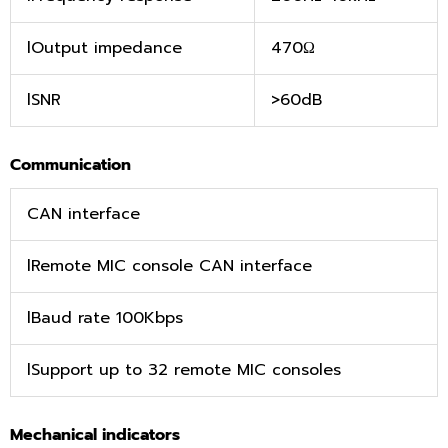
lOutput impedance
470Ω
lSNR
>60dB
Communication
CAN interface
lRemote MIC console CAN interface
lBaud rate 100Kbps
lSupport up to 32 remote MIC consoles
Mechanical indicators