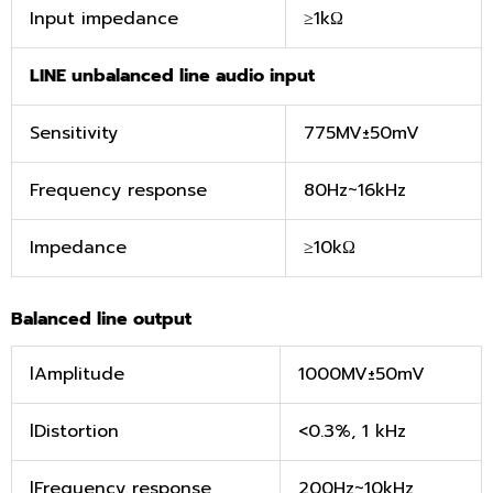
Input impedance
≥1kΩ
LINE unbalanced line audio input
Sensitivity
775MV±50mV
Frequency response
80Hz~16kHz
Impedance
≥10kΩ
Balanced line output
lAmplitude
1000MV±50mV
lDistortion
<0.3%, 1 kHz
lFrequency response
200Hz~10kHz