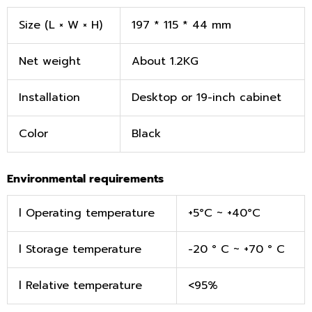
Size (L × W × H)
197 * 115 * 44 mm
Net weight
About 1.2KG
Installation
Desktop or 19-inch cabinet
Color
Black
Environmental requirements
l Operating temperature
+5°C ~ +40°C
l Storage temperature
-20 ° C ~ +70 ° C
l Relative temperature
<95%