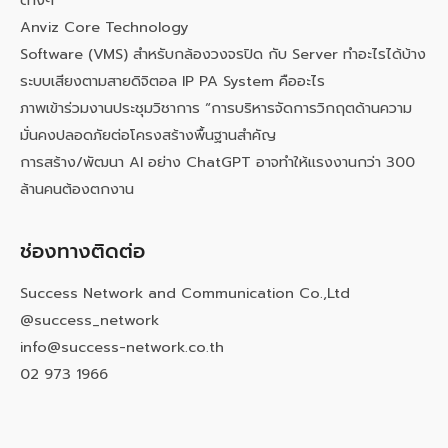
ต่างๆ
Anviz Core Technology
Software (VMS) สำหรับกล้องวงจรปิด กับ Server ทำอะไรได้บ้าง
ระบบเสียงตามสายดิจิตอล IP PA System คืออะไร
ภาพเข้าร่วมงานประชุมวิชาการ “การบริหารจัดการวิกฤตด้านความ
มั่นคงปลอดภัยต่อโครงสร้างพื้นฐานสำคัญ
การสร้าง/พัฒนา AI อย่าง ChatGPT อาจทำให้แรงงานกว่า 300
ล้านคนต้องตกงาน
ช่องทางติดต่อ
Success Network and Communication Co.,Ltd
@success_network
info@success-network.co.th
02 973 1966