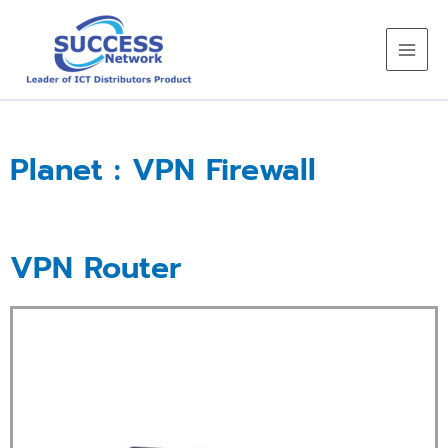
Skip
to
content
Planet : VPN Firewall
VPN Router