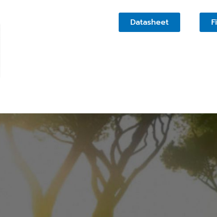
Datasheet
F