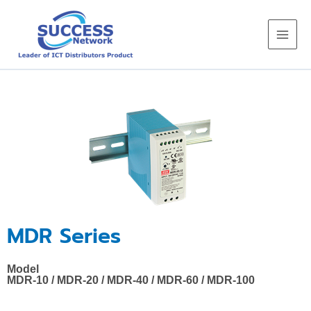
Skip
to
content
MDR Series
Model
MDR-10
/
MDR-20
/
MDR-40
/
MDR-60
/
MDR-100