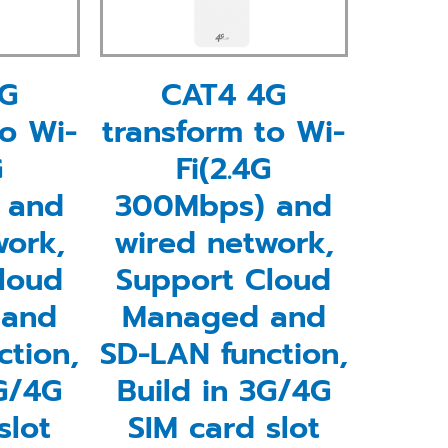
G
CAT4 4G
to Wi-
transform to Wi-
G
Fi(2.4G
 and
300Mbps) and
work,
wired network,
loud
Support Cloud
 and
Managed and
ction,
SD-LAN function,
3G/4G
Build in 3G/4G
slot
SIM card slot