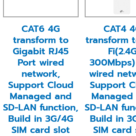
CAT6 4G
CAT4 4
transform to
transform 
Gigabit RJ45
Fi(2.4
Port wired
300Mbps)
network,
wired net
Support Cloud
Support C
Managed and
Managed
SD-LAN function,
SD-LAN fun
Build in 3G/4G
Build in 
SIM card slot
SIM card 