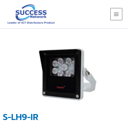
Skip
to
content
S-LH9-IR