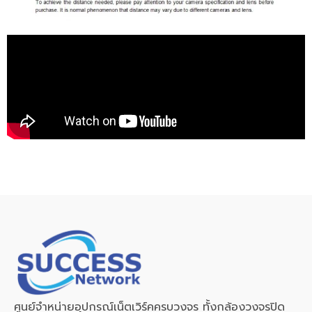
ศูนย์จำหน่ายอุปกรณ์เน็ตเวิร์คครบวงจร ทั้งกล้องวงจรปิด