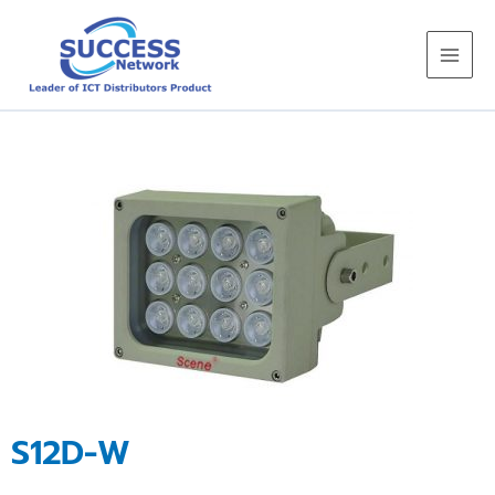
Skip
to
content
S12D-W