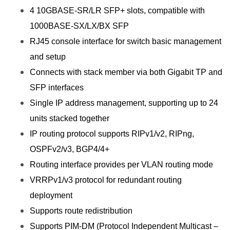
4 10GBASE-SR/LR SFP+ slots, compatible with
1000BASE-SX/LX/BX SFP
RJ45 console interface for switch basic management
and setup
Connects with stack member via both Gigabit TP and
SFP interfaces
Single IP address management, supporting up to 24
units stacked together
IP routing protocol supports RIPv1/v2, RIPng,
OSPFv2/v3, BGP4/4+
Routing interface provides per VLAN routing mode
VRRPv1/v3 protocol for redundant routing
deployment
Supports route redistribution
Supports PIM-DM (Protocol Independent Multicast –