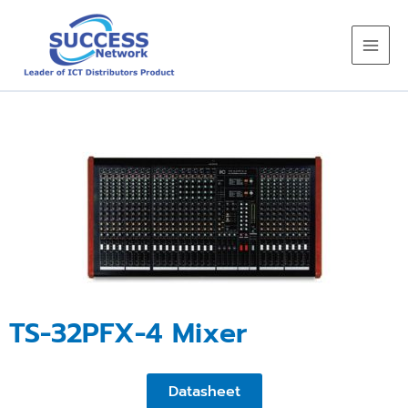
Skip
to
content
TS-32PFX-4 Mixer
Datasheet