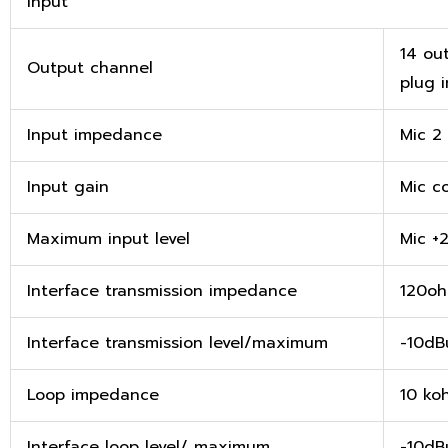
Input
14 out
Output channel
plug 
Input impedance
Mic 2
Input gain
Mic c
Maximum input level
Mic +
Interface transmission impedance
120oh
Interface transmission level/maximum
-10dB
Loop impedance
10 ko
Interface loop level/ maximum
-10dB