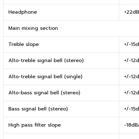
Headphone
+22d
Main mixing section
Treble slope
+/-15
Alto-treble signal bell (stereo)
+/-12
Alto-treble signal bell (single)
+/-12
Alto-bass signal bell (stereo)
+/-12
Bass signal bell (stereo)
+/-15
High pass filter slope
-18dB