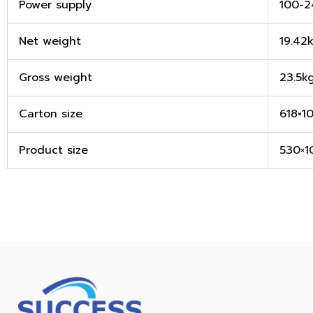
Power supply
100-
Net weight
19.42
Gross weight
23.5k
Carton size
618×1
Product size
530×