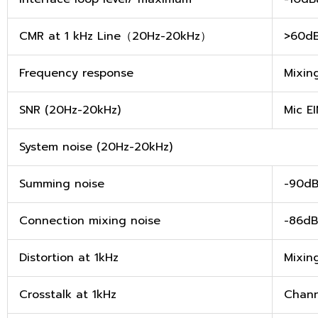
CMR at 1 kHz Line（20Hz-20kHz）
>60d
Frequency response
Mixin
SNR (20Hz-20kHz)
Mic E
System noise (20Hz-20kHz)
Summing noise
-90dB
Connection mixing noise
-86dB
Distortion at 1kHz
Mixin
Crosstalk at 1kHz
Chann