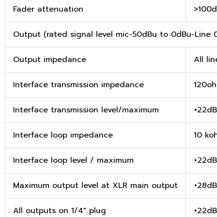
Fader attenuation
>100
Output (rated signal level mic-50dBu to 0dBu-Line 
Output impedance
All l
Interface transmission impedance
120oh
Interface transmission level/maximum
+22d
Interface loop impedance
10 ko
Interface loop level / maximum
+22d
Maximum output level at XLR main output
+28d
All outputs on 1/4″ plug
+22d