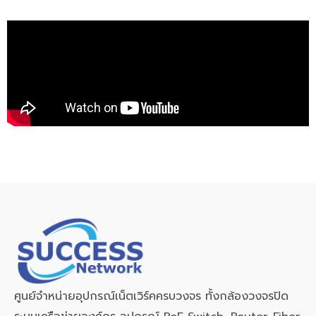
ศูนย์จำหน่ายอุปกรณ์เน็ตเวิร์คครบวงจร ทั้งกล้องวงจรปิด