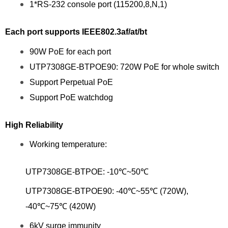
1*RS-232 console port (115200,8,N,1)
Each port supports IEEE802.3af/at/bt
90W PoE for each port
UTP7308GE-BTPOE90: 720W PoE for whole switch
Support Perpetual PoE
Support PoE watchdog
High Reliability
Working temperature:
UTP7308GE-BTPOE: -10℃~50℃
UTP7308GE-BTPOE90: -40℃~55℃ (720W),
-40℃~75℃ (420W)
6kV surge immunity