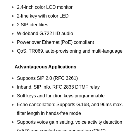
2.4-inch color LCD monitor
2-line key with color LED
2 SIP identities
Wideband G.722 HD audio
Power over Ethernet (PoE) compliant
QoS, TR069, auto-provisioning and multi-language
Advantageous Applications
Supports SIP 2.0 (RFC 3261)
Inband, SIP info, RFC 2833 DTMF relay
Soft keys and function keys programmable
Echo cancellation: Supports G.168, and 96ms max.
filter length in hands-free mode
Supports voice gain setting, voice activity detection
(VAD) and comfort noise generation (CNG)