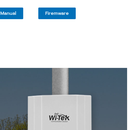
Manual
Firemware