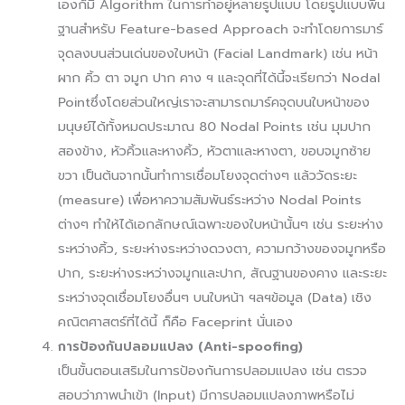
เองก็มี Algorithm ในการทำอยู่หลายรูปแบบ โดยรูปแบบพื้น
ฐานสำหรับ Feature-based Approach จะทำโดยการมาร์
จุดลงบนส่วนเด่นของใบหน้า (Facial Landmark) เช่น หน้า
ผาก คิ้ว ตา จมูก ปาก คาง ฯ และจุดที่ได้นี้จะเรียกว่า Nodal
Pointซึ่งโดยส่วนใหญ่เราจะสามารถมาร์คจุดบนใบหน้าของ
มนุษย์ได้ทั้งหมดประมาณ 80 Nodal Points เช่น มุมปาก
สองข้าง, หัวคิ้วและหางคิ้ว, หัวตาและหางตา, ขอบจมูกซ้าย
ขวา เป็นต้นจากนั้นทำการเชื่อมโยงจุดต่างๆ แล้ววัดระยะ
(measure) เพื่อหาความสัมพันธ์ระหว่าง Nodal Points
ต่างๆ ทำให้ได้เอกลักษณ์เฉพาะของใบหน้านั้นๆ เช่น ระยะห่าง
ระหว่างคิ้ว, ระยะห่างระหว่างดวงตา, ความกว้างของจมูกหรือ
ปาก, ระยะห่างระหว่างจมูกและปาก, สัณฐานของคาง และระยะ
ระหว่างจุดเชื่อมโยงอื่นๆ บนใบหน้า ฯลฯข้อมูล (Data) เชิง
คณิตศาสตร์ที่ได้นี้ ก็คือ Faceprint นั่นเอง
การป้องกันปลอมแปลง (Anti-spoofing)
เป็นขั้นตอนเสริมในการป้องกันการปลอมแปลง เช่น ตรวจ
สอบว่าภาพนําเข้า (Input) มีการปลอมแปลงภาพหรือไม่