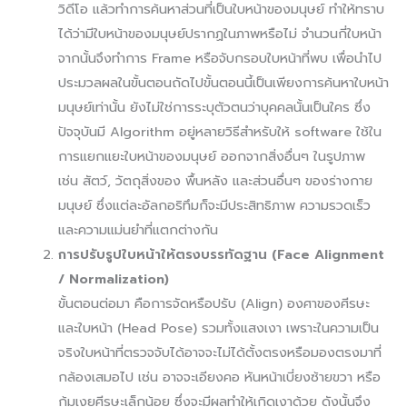
วิดีโอ แล้วทำการค้นหาส่วนที่เป็นใบหน้าของมนุษย์ ทำให้ทราบ
ได้ว่ามีใบหน้าของมนุษย์ปรากฏในภาพหรือไม่ จำนวนกี่ใบหน้า
จากนั้นจึงทำการ Frame หรือจับกรอบใบหน้าที่พบ เพื่อนำไป
ประมวลผลในขั้นตอนถัดไปขั้นตอนนี้เป็นเพียงการค้นหาใบหน้า
มนุษย์เท่านั้น ยังไม่ใช่การระบุตัวตนว่าบุคคลนั้นเป็นใคร ซึ่ง
ปัจจุบันมี Algorithm อยู่หลายวิธีสำหรับให้ software ใช้ใน
การแยกแยะใบหน้าของมนุษย์ ออกจากสิ่งอื่นๆ ในรูปภาพ
เช่น สัตว์, วัตถุสิ่งของ พื้นหลัง และส่วนอื่นๆ ของร่างกาย
มนุษย์ ซึ่งแต่ละอัลกอริทึมก็จะมีประสิทธิภาพ ความรวดเร็ว
และความแม่นยำที่แตกต่างกัน
การปรับรูปใบหน้าให้ตรงบรรทัดฐาน (Face Alignment
/ Normalization)
ขั้นตอนต่อมา คือการจัดหรือปรับ (Align) องศาของศีรษะ
และใบหน้า (Head Pose) รวมทั้งแสงเงา เพราะในความเป็น
จริงใบหน้าที่ตรวจจับได้อาจจะไม่ได้ตั้งตรงหรือมองตรงมาที่
กล้องเสมอไป เช่น อาจจะเอียงคอ หันหน้าเบี่ยงซ้ายขวา หรือ
ก้มเงยศีรษะเล็กน้อย ซึ่งจะมีผลทำให้เกิดเงาด้วย ดังนั้นจึง