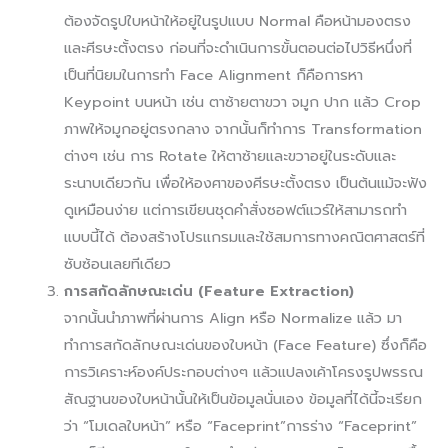
ต้องจัดรูปใบหน้าให้อยู่ในรูปแบบ Normal คือหน้ามองตรง
และศีรษะตั้งตรง ก่อนที่จะดำเนินการขั้นตอนต่อไปวิธีหนึ่งที่
เป็นที่นิยมในการทำ Face Alignment ก็คือการหา
Keypoint บนหน้า เช่น ตาซ้ายตาขวา จมูก ปาก แล้ว Crop
ภาพให้จมูกอยู่ตรงกลาง จากนั้นก็ทำการ Transformation
ต่างๆ เช่น การ Rotate ให้ตาซ้ายและขวาอยู่ในระดับและ
ระนาบเดียวกัน เพื่อให้องศาของศีรษะตั้งตรง เป็นต้นแม้จะฟัง
ดูเหมือนง่าย แต่การเขียนชุดคำสั่งซอฟต์แวร์ให้สามารถทำ
แบบนี้ได้ ต้องสร้างโปรแกรมและใช้สมการทางคณิตศาสตร์ที่
ซับซ้อนเลยทีเดียว
การสกัดลักษณะเด่น (Feature Extraction)
จากนั้นนำภาพที่ผ่านการ Align หรือ Normalize แล้ว มา
ทำการสกัดลักษณะเด่นของใบหน้า (Face Feature) ซึ่งก็คือ
การวิเคราะห์องค์ประกอบต่างๆ แล้วแปลงเค้าโครงรูปพรรณ
สัณฐานของใบหน้านั้นให้เป็นข้อมูลนั่นเอง ข้อมูลที่ได้นี้จะเรียก
ว่า “โมเดลใบหน้า” หรือ “Faceprint”การร่าง “Faceprint”