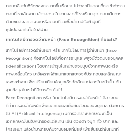
กลมกลืนกับชีวิตของเรามากขึ้นเรื่อยๆ ไม่ว่าจะเป็นตอนที่เราเข้าทำงาน
ตอนที่เราเลิกงาน เข้าจอดรถในลานจอดที่โรงเรียนลูก ตอนเดินทาง
ด้วยขนส่งสาธารณะ หรือตอนที่แวะซื้อน้ำยาปรับผ้านุ่มที่
ซุปเปอร์มาร์เก็ตใกล้บ้าน
เทคโนโลยีการจดจำใบหน้า (Face Recognition) คืออะไร?
เทคโนโลยีการจดจำใบหน้า หรือ เทคโนโลยีการรู้จําใบหน้า (Face
Recognition) คือเทคโนโลยีเพื่อการระบุและพิสูจน์ตัวตนของบุคคล
(Identification) โดยการนำรูปใบหน้าของมนุษย์จากภาพนิ่งหรือ
ภาพเคลื่อนไหว มาวิเคราะห์จำแนกแยกแยะองค์ประกอบและลักษณะ
เฉพาะต่างๆ เพื่อเปรียบเทียบข้อมูลเชิงอัตลักษณ์ของใบหน้านั้น กับ
ฐานข้อมูลใบหน้าที่มีการจัดเก็บไว้
Face Recognition หรือ “เทคโนโลยีการจดจำใบหน้า” คือ ระบบ
ที่ทำการจดจำใบหน้าเพื่อแยกแยะและยืนยันตัวตนของบุคคล ด้วยการ
ใช้ AI (Artificial Intelligence) ในการวิเคราะห์ลักษณะที่เป็น
เอกลักษณ์บนใบหน้าของแต่ละคน เช่น ดวงตา จมูก คิ้ว ปาก และ
โครงหน้า แล้วนำมาเทียบกับฐานข้อมูลที่มีอยู่ เพื่อยืนยันว่าใบหน้าที่