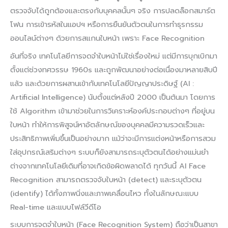
ตรวจจับได้ถูกต้องและตรงกับบุคคลนั้นๆ จริง การปลดล็อกสมาร์ต
โฟน การเข้ารหัสในแอปฯ หรือการยืนยันตัวตนในการทำธุรกรรม
ออนไลน์ต่างๆ ด้วยการสแกนใบหน้า เพราะ Face Recognition
อันที่จริง เทคโนโลยีการจดจำใบหน้าไม่ใช่เรื่องใหม่ แต่มีการบุกเบิกมา
ตั้งแต่ช่วงทศวรรษ 1960s และถูกพัฒนาอย่างต่อเนื่องมาหลายสิบปี
แล้ว และด้วยการผสานเข้ากับเทคโนโลยีปัญญาประดิษฐ์ (AI :
Artificial Intelligence) นับตั้งแต่หลังปี 2000 เป็นต้นมา โดยการ
ใช้ Algorithm เข้ามาช่วยในการวิเคราะห์องค์ประกอบต่างๆ ที่อยู่บน
ใบหน้า ทำให้การพิสูจน์หาอัตลักษณ์ของบุคคลมีความรวดเร็วและ
ประสิทธิภาพเพิ่มขึ้นเป็นอย่างมาก แม้ว่าจะมีการแต่งหน้าหรือการสวม
ใส่อุปกรณ์เสริมต่างๆ ระบบก็ยังสามารถระบุตัวตนได้อย่างแม่นยำ
ต่างจากเทคโนโลยีเดิมที่อาจเกิดข้อผิดพลาดได้ ทุกวันนี้ AI Face
Recognition สามารถตรวจจับใบหน้า (detect) และระบุตัวตน
(identify) ได้ทั้งภาพนิ่งและภาพเคลื่อนไหว ทั้งในลักษณะแบบ
Real-time และแบบไฟล์วีดีโอ
ระบบการจดจำใบหน้า (Face Recognition System) ถือว่าเป็นสาขา